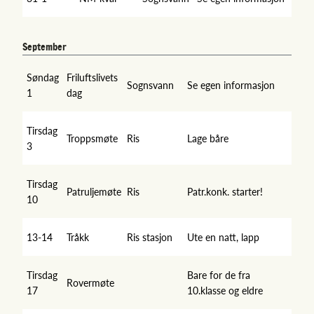
September
Søndag
Friluftslivets
Sognsvann
Se egen informasjon
1
dag
Tirsdag
Troppsmøte
Ris
Lage båre
3
Tirsdag
Patruljemøte
Ris
Patr.konk. starter!
10
13-14
Tråkk
Ris stasjon
Ute en natt, lapp
Tirsdag
Bare for de fra
Rovermøte
17
10.klasse og eldre