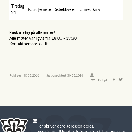
Tirsdag
Patruljemøte
Risbekkveien
Ta med kniv
24
Husk utetøy på alle møter!
Alle møter vanligvis fra 18:00 - 19:30
Kontaktperson: xx tlf:
Publisert
30.03.2016
Sist oppdatert
30.03.2016
Del på:
Her skriver dere adressen deres.
Legg gjerne til kontaktinformasjon til gruppeleder