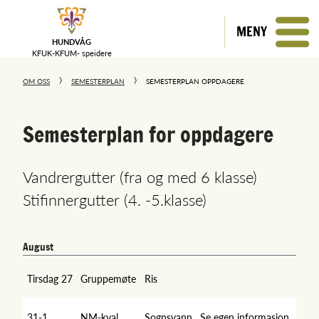
MENY
HUNDVÅG
KFUK-KFUM-
speidere
OM OSS
SEMESTERPLAN
SEMESTERPLAN OPPDAGERE
Semesterplan for oppdagere
Vandrergutter (fra og med 6 klasse)
Stifinnergutter (4. -5.klasse)
August
Tirsdag 27
Gruppemøte
Ris
31-1
NM-kval
Sognsvann
Se egen informasjon